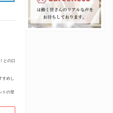
。
！との口
すすめし
ントの登