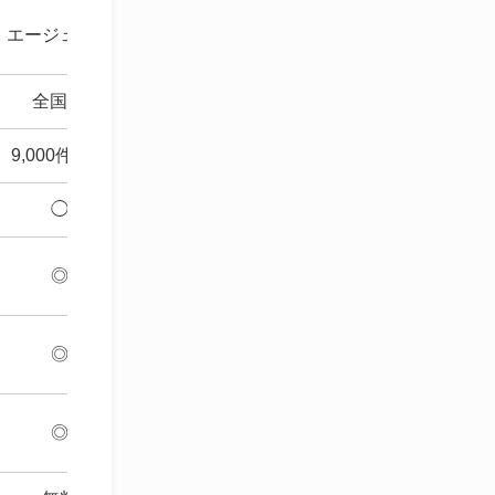
サ
エージェント
エージェント
エー
全国 *1
全国 *1
全
9,000件以上
約35,000件
約48
◯
◎
◎
◎
◎
ー
◎
◎