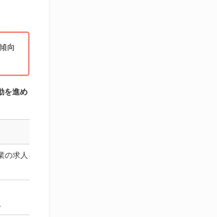
傾向
動を進め
業の求人を
。