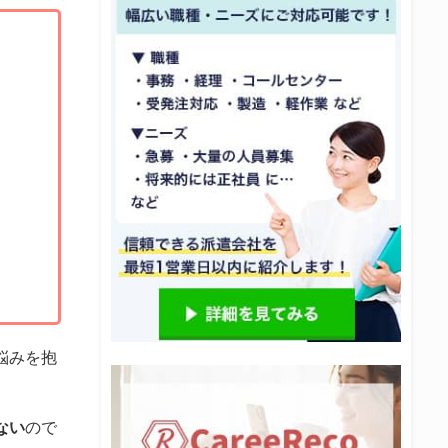
悩みを抱
ない
ので