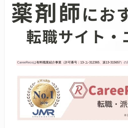
CareeRecoは
有料職業紹介事業
（
許可番号：13-ユ-312365
、
派13-315657
）の