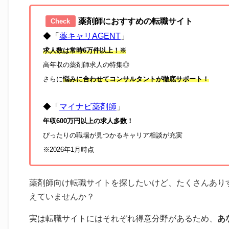
薬剤師におすすめの転職サイト
Check
◆「
薬キャリAGENT
」
求人数は常時6万件以上！※
高年収の薬剤師求人の特集◎
さらに
悩みに合わせてコンサルタントが徹底サポート！
◆「
マイナビ薬剤師
」
年収600万円以上の求人多数！
ぴったりの職場が見つかるキャリア相談が充実
※2026年1月時点
薬剤師向け転職サイトを探したいけど、たくさんあり
えていませんか？
実は転職サイトにはそれぞれ得意分野があるため、
あ