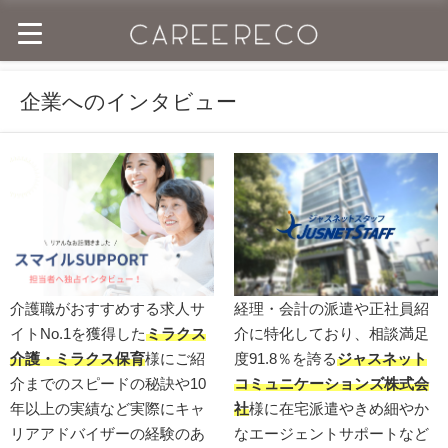
企業へのインタビュー
介護職がおすすめする求人サ
経理・会計の派遣や正社員紹
イトNo.1を獲得した
ミラクス
介に特化しており、相談満足
介護・ミラクス保育
様にご紹
度91.8％を誇る
ジャスネット
介までのスピードの秘訣や10
コミュニケーションズ株式会
年以上の実績など実際にキャ
社
様に在宅派遣やきめ細やか
リアアドバイザーの経験のあ
なエージェントサポートなど