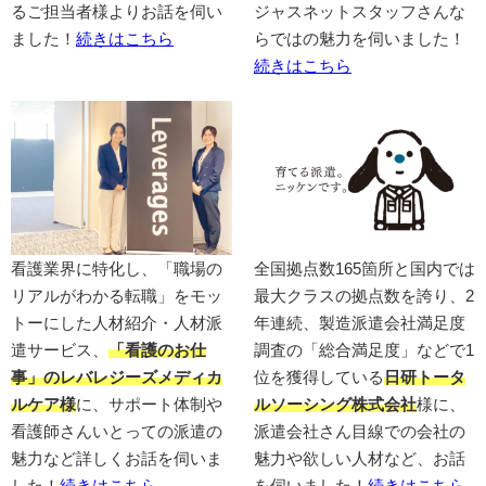
るご担当者様よりお話を伺い
ジャスネットスタッフさんな
ました！
続きはこちら
らではの魅力を伺いました！
続きはこちら
看護業界に特化し、「職場の
全国拠点数165箇所と国内では
リアルがわかる転職」をモッ
最大クラスの拠点数を誇り、2
トーにした人材紹介・人材派
年連続、製造派遣会社満足度
遣サービス、
「看護のお仕
調査の「総合満足度」などで1
事」のレバレジーズメディカ
位を獲得している
日研トータ
ルケア様
に、サポート体制や
ルソーシング株式会社
様に、
看護師さんいとっての派遣の
派遣会社さん目線での会社の
魅力など詳しくお話を伺いま
魅力や欲しい人材など、お話
した！
続きはこちら
を伺いました！
続きはこちら