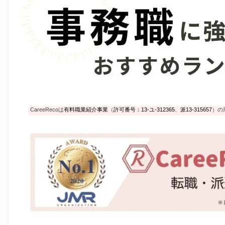
CareeRecoは
有料職業紹介事業
（
許可番号：13-ユ-312365
、
派13-315657
）の