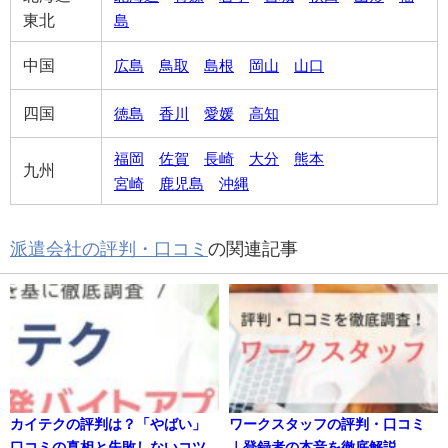
東北
島
中国
広島
鳥取
島根
岡山
山口
四国
徳島
香川
愛媛
高知
福岡
佐賀
長崎
大分
熊本
九州
宮崎
鹿児島
沖縄
派遣会社の評判・口コミ
の関連記事
カイテクの評判は？「やばい」
ワークスタッフの評判・口コミ
口コミの真相と失敗しないコツ
｜登録者の本音を徹底解説