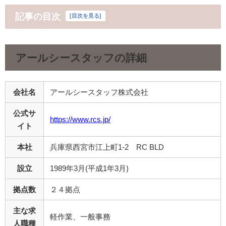
記事の目次
[
目次を見る
]
アールシースタッフ
の詳細
会社名
アールシースタッフ株式会社
公式サ
https://www.rcs.jp/
イト
本社
兵庫県西宮市江上町1-2 RC BLD
設立
1989年3月(平成1年3月)
拠点数
２４拠点
主な求
軽作業、一般事務
人職種