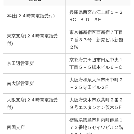
兵庫県西宮市江上町１－２
本社(２４時間電話受付)
RC BLD ３F
東京都新宿区西新宿７丁目
東京支店(２４時間電話受
７番３３号 新銘ビル新館
付)
２階
京都府京田辺市田辺中央１
京田辺営業所
丁目５－５橋本ビル６－C
大阪府和泉大津市田中町２
南大阪営業所
－２５寺田ビル２F
大阪支店(２４時間電話受
大阪府茨木市双葉町２番２
付)
９号エスタシオン茨木５F
徳島県徳島市川内町鶴島１
四国支店
７３番地５セイワビル２階