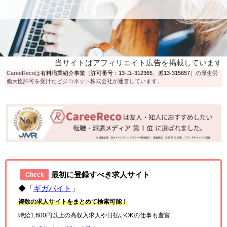
当サイトはアフィリエイト広告を掲載しています
CareeRecoは
有料職業紹介事業
（
許可番号：13-ユ-312365
、
派13-315657
）の厚生労
働大臣許可を受けたビジコネット株式会社が運営しています。
最初に登録すべき求人サイト
Check
◆「
ギガバイト
」
複数の求人サイトをまとめて検索可能！
時給1,600円以上の高収入求人や日払いOKの仕事も豊富