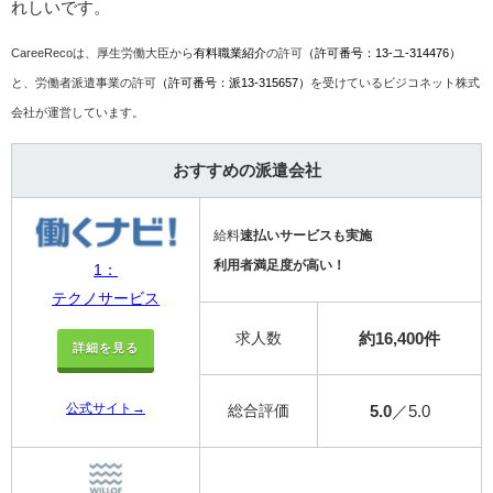
れしいです。
CareeRecoは、厚生労働大臣から
有料職業紹介
の許可
（許可番号：13-ユ-314476）
と、労働者派遣事業の許可
（許可番号：派13-315657）
を受けているビジコネット株式
会社が運営しています。
おすすめの派遣会社
給料
速払いサービスも実施
利用者満足度が高い！
1：
テクノサービス
求人数
約16,400件
詳細を見る
公式サイト→
総合評価
5.0
／5.0