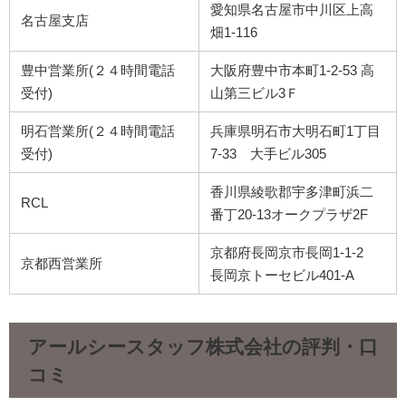
愛知県名古屋市中川区上高
名古屋支店
畑1-116
豊中営業所(２４時間電話
大阪府豊中市本町1-2-53 高
受付)
山第三ビル3Ｆ
明石営業所(２４時間電話
兵庫県明石市大明石町1丁目
受付)
7-33 大手ビル305
香川県綾歌郡宇多津町浜二
RCL
番丁20-13オークプラザ2F
京都府長岡京市長岡1-1-2
京都西営業所
長岡京トーセビル401-A
アールシースタッフ株式会社の評判・口
コミ