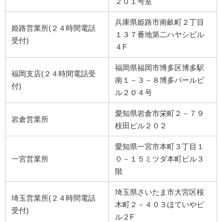
２０１号室
兵庫県姫路市南畝町２丁目
姫路営業所(２４時間電話
１３７番地第二ハヤシビル
受付)
４F
福岡県福岡市博多区博多駅
福岡支店(２４時間電話受
南１－３－８博多パールビ
付)
ル２０４号
愛知県岩倉市栄町２－７９
岩倉営業所
枝田ビル２０２
愛知県一宮市本町３丁目１
一宮営業所
０－１５ミツダ本町ビル３
階
埼玉県さいたま市大宮区桜
埼玉営業所(２４時間電話
木町２－４０３ほていやビ
受付)
ル２F