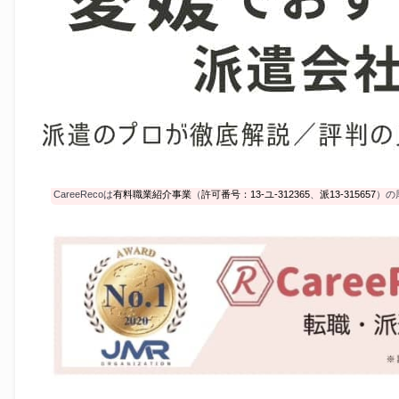
CareeRecoは
有料職業紹介事業
（
許可番号：13-ユ-312365
、
派13-315657
）の