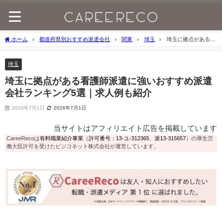
ホーム
都道府県別おすすめ派遣会社
関東
埼玉
埼玉に拠点がある看
護師派遣に強いおすすめ派遣会社ランキング5選｜求人例も紹介
埼玉
埼玉に拠点がある看護師派遣に強いおすすめ派遣
会社ランキング5選｜求人例も紹介
2026年7月1日
2026年7月1日
当サイトはアフィリエイト広告を掲載しています
CareeRecoは
有料職業紹介事業
（
許可番号：13-ユ-312365
、
派13-315657
）の厚生労
働大臣許可を受けたビジコネット株式会社が運営しています。