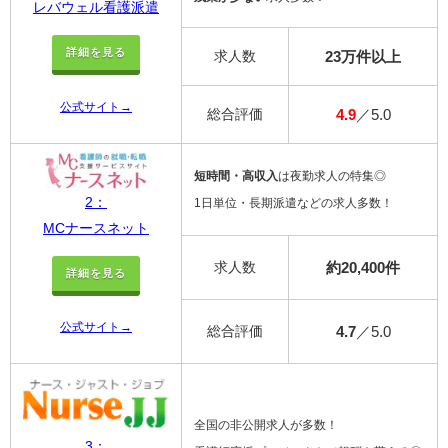
レバウェル看護派遣
詳細を見る
求人数
23万件以上
公式サイト→
総合評価
4.9
／5.0
短時間・高収入
は夜勤求人の特集◎
2：
1日単位・長期派遣などの求人多数！
MCナースネット
求人数
約20,400件
詳細を見る
公式サイト→
総合評価
4.7
／5.0
全国の非公開求人が多数！
3：