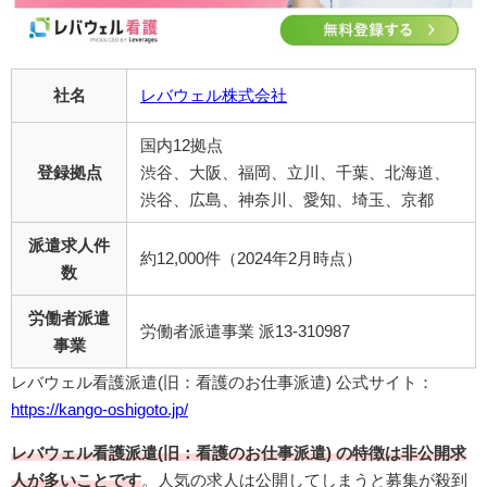
社名
レバウェル株式会社
国内12拠点
登録拠点
渋谷、大阪、福岡、立川、千葉、北海道、
渋谷、広島、神奈川、愛知、埼玉、京都
派遣求人件
約12,000件（2024年2月時点）
数
労働者派遣
労働者派遣事業 派13-310987
事業
レバウェル看護派遣(旧：看護のお仕事派遣) 公式サイト：
https://kango-oshigoto.jp/
レバウェル看護派遣(旧：看護のお仕事派遣) の特徴は非公開求
人が多いことです
。人気の求人は公開してしまうと募集が殺到