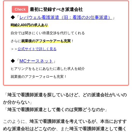
最初に登録すべき派遣会社
Check
◆「
レバウェル看護派遣（旧：看護のお仕事派遣）
」
時給2,400円の求人あり
自分では聞きにくい待遇交渉を代行してくれる
さらに
就業後のアフターケアーも充実
！
＞＞
公式サイトで詳しく見る
◆「
MCナースネット
」
ヒアリングをもとにあなたに適した求人を紹介
就業後のアフターフォローも充実！
「
埼玉で看護師派遣を探しているけど、どの派遣会社がいいの
か分からない
」
「
埼玉で看護師派遣として働くのは実際どうなのか
」
このように、
埼玉で看護師派遣を考えているが、本当におすす
めな派遣会社はどこなのか
、また
埼玉で看護師派遣として働く