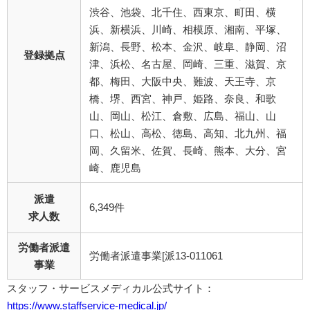
渋谷、池袋、北千住、西東京、町田、横
浜、新横浜、川崎、相模原、湘南、平塚、
新潟、長野、松本、金沢、岐阜、静岡、沼
登録拠点
津、浜松、名古屋、岡崎、三重、滋賀、京
都、梅田、大阪中央、難波、天王寺、京
橋、堺、西宮、神戸、姫路、奈良、和歌
山、岡山、松江、倉敷、広島、福山、山
口、松山、高松、徳島、高知、北九州、福
岡、久留米、佐賀、長崎、熊本、大分、宮
崎、鹿児島
派遣
6,349件
求人数
労働者派遣
労働者派遣事業[派13-011061
事業
スタッフ・サービスメディカル公式サイト：
https://www.staffservice-medical.jp/