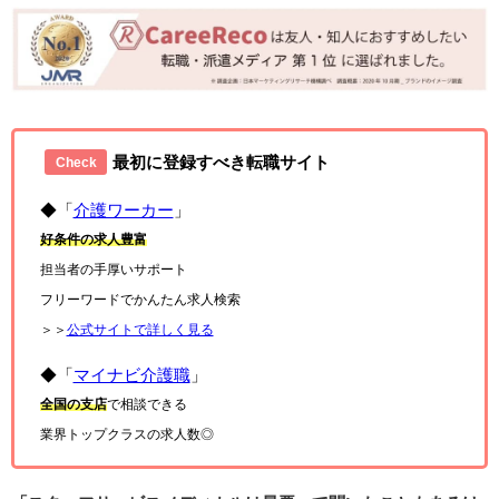
最初に登録すべき転職サイト
Check
◆「
介護ワーカー
」
好条件の求人豊富
担当者の手厚いサポート
フリーワードでかんたん求人検索
＞＞
公式サイトで詳しく見る
◆「
マイナビ介護職
」
全国の支店
で相談できる
業界トップクラスの求人数◎