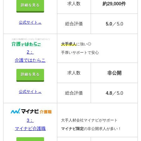
求人数
約29,000件
詳細を見る
公式サイト→
総合評価
5.0
／5.0
大手求人
に強い◎
2：
手厚いサポートで安心
介護ではたらこ
求人数
非公開
詳細を見る
公式サイト→
総合評価
4.8
／5.0
3：
大手人材会社マイナビがサポート
マイナビ介護職
マイナビ限定
の非公開求人が多い！