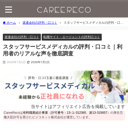
ホーム
派遣会社の評判・口コミ
スタッフサービスメディカルの評判・口コ
ミ｜利用者のリアルな声を徹底調査
派遣会社の評判・口コミ
転職サイト・エージェントの評判口コミ
スタッフサービスメディカルの評判・口コミ｜利
用者のリアルな声を徹底調査
2026年7月1日
2026年7月1日
当サイトはアフィリエイト広告を掲載しています
CareeRecoは
有料職業紹介事業
（
許可番号：13-ユ-312365
、
派13-315657
）の厚生労
働大臣許可を受けたビジコネット株式会社が運営しています。