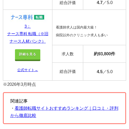
4.7
／5.0
総合評価
3：
看護師求人は国内最大級！
ナース専科 転職（※旧
病院以外のクリニック求人も多い
ナース人材バンク）
約93,800件
求人数
詳細を見る
公式サイト→
総合評価
4.5
／5.0
※2026年3月時点
関連記事
・
看護師転職サイトおすすめランキング｜口コミ・評判
から徹底比較