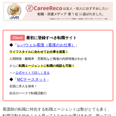
最初に登録すべき転職サイト
Check
◆「
レバウェル看護（看護のお仕事）
」
ライフスタイルに合わせてお仕事を提案！
人間関係・離職率・雰囲気など職場の内部情報がわかる
さらに
転職エージェントに転職の相談も可能！
＞＞
公式サイトで詳しく見る
◆「
MCナースネット
」
全国に求人を保有！
自分のペースで転職活動◎
看護師の転職に特化する転職エージェントは数がとても多く、
転職活動を始めようと思ってもなかなか選びきれず、困っては