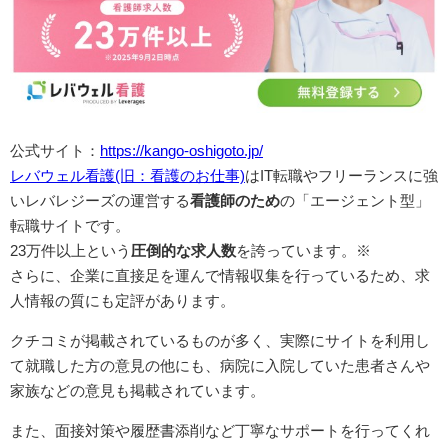
公式サイト：
https://kango-oshigoto.jp/
レバウェル看護(旧：看護のお仕事)
はIT転職やフリーランスに強
いレバレジーズの運営する
看護師のため
の「エージェント型」
転職サイトです。
23万件以上という
圧倒的な求人数
を誇っています。※
さらに、企業に直接足を運んで情報収集を行っているため、求
人情報の質にも定評があります。
クチコミが掲載されているものが多く、実際にサイトを利用し
て就職した方の意見の他にも、病院に入院していた患者さんや
家族などの意見も掲載されています。
また、面接対策や履歴書添削など丁寧なサポートを行ってくれ