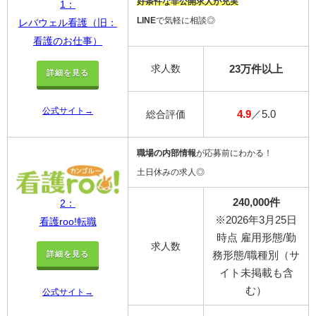
好条件な非公開求人が充実
1：
LINE
で気軽に相談◎
レバウェル看護（旧：
看護のお仕事）
求人数
23万件以上
詳細を見る
公式サイト→
4.9
／5.0
総合評価
職場の内部情報
が応募前にわかる！
土日休みの求人◎
240,000件
2：
※2026年3月25日
看護roo!転職
時点 雇用形態/勤
求人数
務形態/職種別（サ
詳細を見る
イト未掲載も含
む）
公式サイト→