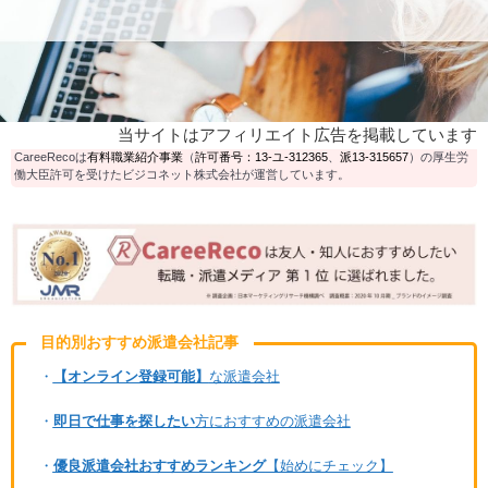
当サイトはアフィリエイト広告を掲載しています
CareeRecoは
有料職業紹介事業
（
許可番号：13-ユ-312365
、
派13-315657
）の厚生労
働大臣許可を受けたビジコネット株式会社が運営しています。
目的別おすすめ派遣会社記事
・
【オンライン登録可能】
な派遣会社
・
即日で仕事を探したい
方におすすめの派遣会社
・
優良派遣会社おすすめランキング
【始めにチェック】