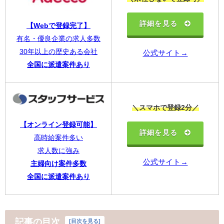
詳細を見る
【Webで登録完了】
有名・優良企業の求人多数
30年以上の歴史ある会社
公式サイト→
全国に派遣案件あり
＼スマホで登録2分／
【オンライン登録可能】
詳細を見る
高時給案件多い
求人数に強み
公式サイト→
主婦向け案件多数
全国に派遣案件あり
記事の目次
[
目次を見る
]