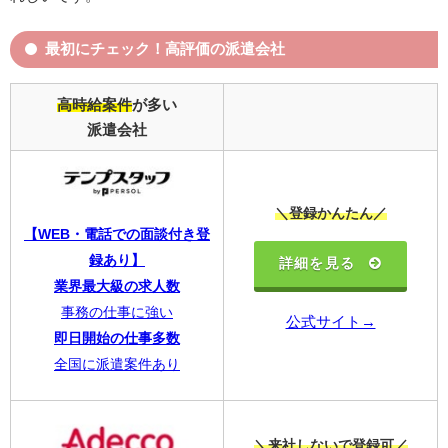
最初にチェック！高評価の派遣会社
高時給案件
が多い
派遣会社
＼登録かんたん／
【WEB・電話での面談付き登
録あり】
詳細を見る
業界最大級の求人数
事務の仕事に強い
公式サイト→
即日開始の仕事多数
全国に派遣案件あり
＼来社しないで登録可／