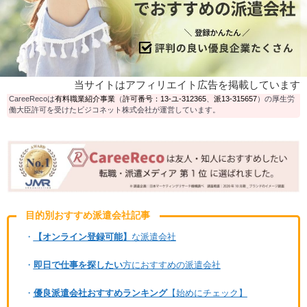
当サイトはアフィリエイト広告を掲載しています
CareeRecoは
有料職業紹介事業
（
許可番号：13-ユ-312365
、
派13-315657
）の厚生労
働大臣許可を受けたビジコネット株式会社が運営しています。
目的別おすすめ派遣会社記事
・
【オンライン登録可能】
な派遣会社
・
即日で仕事を探したい
方におすすめの派遣会社
・
優良派遣会社おすすめランキング
【始めにチェック】