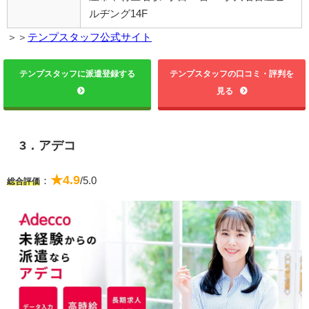
ルヂング14F
＞＞
テンプスタッフ公式サイト
テンプスタッフに派遣登録する
テンプスタッフの口コミ・評判を
見る
3．アデコ
★4.9
：
/5.0
総合評価