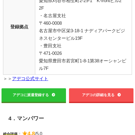
愛知県刈谷市相生町2-29-1 K-frontビル2
2F
・名古屋支社
〒460-0008
登録拠点
名古屋市中区栄3-18-1 ナディアパークビジ
ネスセンタービル19F
・豊田支社
〒471-0026
愛知県豊田市若宮町1-8-1第38オーシャンビ
ル7F
＞＞
アデコ公式サイト
アデコに派遣登録する
アデコの詳細を見る
4．マンパワー
★4.8
：
/5.0
総合評価