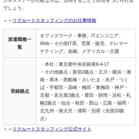
ジネスマナーが心配な方は、活用することで自信をつけられる
でしょう。
＞＞
リクルートスタッフィングのお仕事情報
オフィスワーク・事務、ITエンジニア、
派遣職種一
Web・その他IT系、営業・販売、テレマー
覧
ケティング、金融、メディカル・介護
・本社：東京都中央区銀座8-4-17
・その他拠点：新宿2拠点・立川・横浜・湘
南・厚木・西船橋・さいたま・水戸・つく
ば・宇都宮・高崎・梅田・東梅田・神戸・
登録拠点
京都・名古屋2拠点・豊田・静岡・浜松・札
幌2拠点・仙台・秋田・郡山・広島・福岡・
北九州・南大沢・浦和・別府（全国33拠
点）
＞＞
リクルートスタッフィング公式サイト