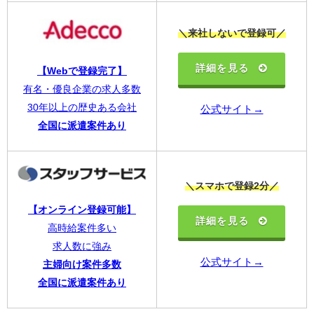
＼来社しないで登録可／
詳細を見る
【Webで登録完了】
有名・優良企業の求人多数
30年以上の歴史ある会社
公式サイト→
全国に派遣案件あり
＼スマホで登録2分／
【オンライン登録可能】
詳細を見る
高時給案件多い
求人数に強み
公式サイト→
主婦向け案件多数
全国に派遣案件あり