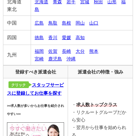
北海道
北海道
青森
岩手
宮城
秋田
山形
福
東北
島
中国
広島
鳥取
島根
岡山
山口
四国
徳島
香川
愛媛
高知
福岡
佐賀
長崎
大分
熊本
九州
宮崎
鹿児島
沖縄
登録すべき派遣会社
派遣会社の特徴・強み
スタッフサービ
クリック
スに登録してお仕事を探す
・
求人数トップクラス
>>求人数が多いからお仕事を紹介され
・リクルートグループだか
やすい<<
ら安心
・翌月から仕事を始められ
る