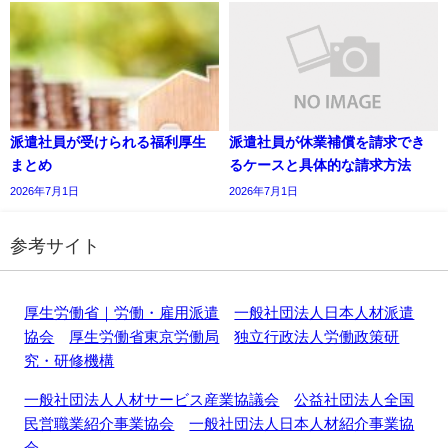
派遣社員が受けられる福利厚生
派遣社員が休業補償を請求でき
まとめ
るケースと具体的な請求方法
2026年7月1日
2026年7月1日
参考サイト
厚生労働省｜労働・雇用派遣
一般社団法人日本人材派遣
協会
厚生労働省東京労働局
独立行政法人労働政策研
究・研修機構
一般社団法人人材サービス産業協議会
公益社団法人全国
民営職業紹介事業協会
一般社団法人日本人材紹介事業協
会