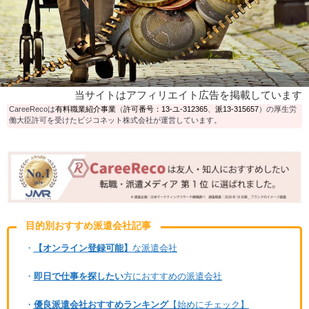
当サイトはアフィリエイト広告を掲載しています
CareeRecoは
有料職業紹介事業
（
許可番号：13-ユ-312365
、
派13-315657
）の厚生労
働大臣許可を受けたビジコネット株式会社が運営しています。
目的別おすすめ派遣会社記事
・
【オンライン登録可能】
な派遣会社
・
即日で仕事を探したい
方におすすめの派遣会社
・
優良派遣会社おすすめランキング
【始めにチェック】