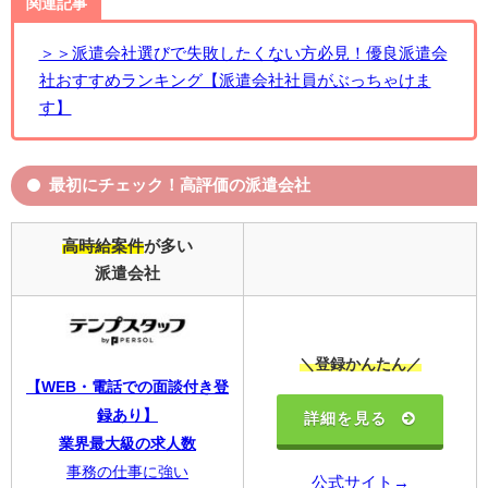
関連記事
＞＞派遣会社選びで失敗したくない方必見！優良派遣会
社おすすめランキング【派遣会社社員がぶっちゃけま
す】
最初にチェック！高評価の派遣会社
高時給案件
が多い
派遣会社
＼登録かんたん／
【WEB・電話での面談付き登
録あり】
詳細を見る
業界最大級の求人数
事務の仕事に強い
公式サイト→