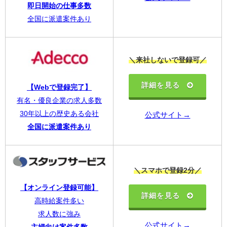
即日開始の仕事多数
全国に派遣案件あり
＼来社しないで登録可／
詳細を見る
【Webで登録完了】
有名・優良企業の求人多数
30年以上の歴史ある会社
公式サイト→
全国に派遣案件あり
＼スマホで登録2分／
【オンライン登録可能】
詳細を見る
高時給案件多い
求人数に強み
公式サイト→
主婦向け案件多数