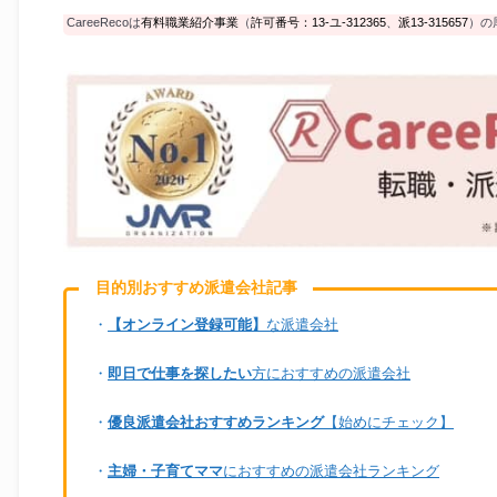
CareeRecoは
有料職業紹介事業
（
許可番号：13-ユ-312365
、
派13-315657
）の
目的別おすすめ派遣会社記事
・
【オンライン登録可能】
な派遣会社
・
即日で仕事を探したい
方におすすめの派遣会社
・
優良派遣会社おすすめランキング
【始めにチェック】
・
主婦・子育てママ
におすすめの派遣会社ランキング