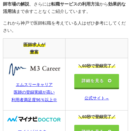
師市場の解説
、さらには
転職サービスの利用方法
から
効果的な
活用法
まで余すことなくご紹介しています。
これから神戸で医師転職を考えている人はぜひ参考にしてくだ
さい。
医師求人が
豊富
＼60秒で登録完了／
詳細を見る
エムスリーキャリア
医師の登録実績が高い
公式サイト→
利用者満足度96％以上※
＼60秒で登録完了／