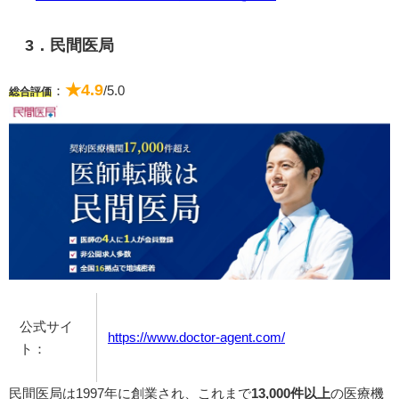
3．民間医局
★4.9
：
/5.0
総合評価
公式サイ
https://www.doctor-agent.com/
ト：
民間医局は1997年に創業され、これまで
13,000件以上
の医療機