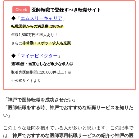
医師転職で登録すべき転職サイト
Check
◆「
エムスリーキャリア
」
転職医師からの満足度は96%※
年収1,800万円の求人あり！
さらに
非常勤・スポット求人も充実
◆「
マイナビドクター
」
週3勤務・当直なしなど希少な求人◎
取引先医療期間は20,000件以上！※
※公式サイトより
「神戸で医師転職を成功させたい」
「医師転職をする時、神戸でおすすめな転職サービスを知りた
い」
このような疑問を抱えている人が多いと思います。この記事で
は、
神戸でおすすめな医師専用転職サービスの紹介
や
神戸の医