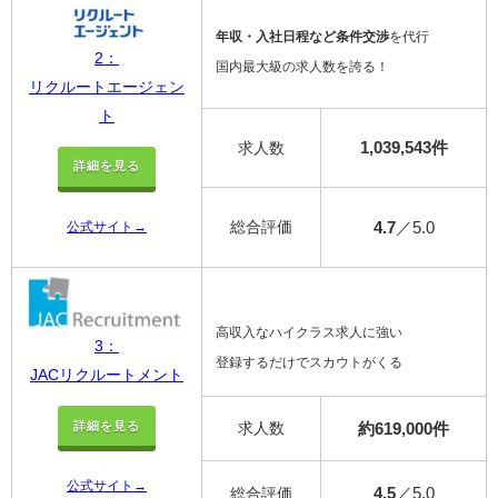
年収・入社日程など条件交渉
を代行
2：
国内最大級の求人数を誇る！
リクルートエージェン
ト
1,039,543件
求人数
詳細を見る
総合評価
4.7
／5.0
公式サイト→
高収入なハイクラス求人に強い
3：
登録するだけでスカウトがくる
JACリクルートメント
求人数
約619,000件
詳細を見る
公式サイト→
4.5
／5.0
総合評価