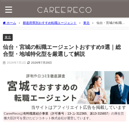
ホーム
都道府県別おすすめ転職エージェント
東北
仙台・宮城の転職エ
ージェントおすすめ9選｜総合型・地域特化型を厳選して解説
東北
仙台・宮城の転職エージェントおすすめ9選｜総
合型・地域特化型を厳選して解説
2026年7月1日
2026年7月29日
当サイトはアフィリエイト広告を掲載しています
CareeRecoは
有料職業紹介事業
（
許可番号：13-ユ-312365
、
派13-315657
）の厚生労
働大臣許可を受けたビジコネット株式会社が運営しています。