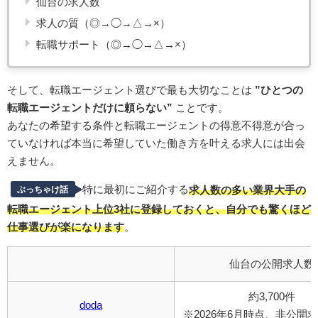
仙台の求人数
求人の質（◎→◯→△→×）
転職サポート（◎→◯→△→×）
そして、転職エージェント選びで最も大切なことは
”ひとつの
転職エージェントだけに頼らない”
ことです。
あなたの希望する条件と転職エージェントの得意不得意が合っ
ていなければ本当に希望していた働き方を叶える求人には出会
えません。
特に最初にご紹介する
求人数の多い業界大手の
ぶっちゃけ話
転職エージェント上位3社に登録しておくと、自分でも驚くほど
仕事選びが楽になります
。
仙台の公開求人数
約3,700件
doda
※2026年6月時点、非公開