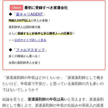
最初に登録すべき派遣会社
Check
◆「
薬キャリAGENT
」
時給2,500円以上
の求人が多数！
薬剤師求人は国内最大級
さらに
登録すると好条件な非公開求人への応募◎
！
＞＞
公式サイトで詳しく見る
◆「
ファルマスタッフ
」
多くの職場から選べる！
全国の薬剤師求人を扱う
「派遣薬剤師の年収はどのくらいか」「派遣薬剤師として働き
たいけど、年収面で不安だ」と思っている薬剤師の方も多いの
ではないでしょうか？
結論を言うと、
派遣薬剤師の年収は高い
と言えます。派遣薬剤
師として働く上で、派遣薬剤師の年収の仕組みや高収入の派遣