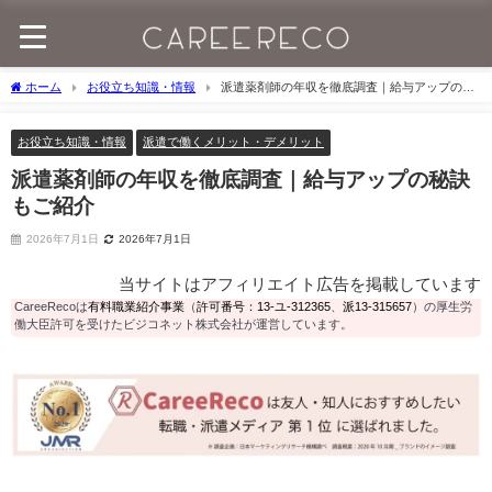
ホーム
お役立ち知識・情報
派遣薬剤師の年収を徹底調査｜給与アップの秘
訣もご紹介
お役立ち知識・情報
派遣で働くメリット・デメリット
派遣薬剤師の年収を徹底調査｜給与アップの秘訣
もご紹介
2026年7月1日
2026年7月1日
当サイトはアフィリエイト広告を掲載しています
CareeRecoは
有料職業紹介事業
（
許可番号：13-ユ-312365
、
派13-315657
）の厚生労
働大臣許可を受けたビジコネット株式会社が運営しています。