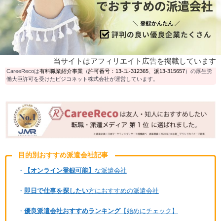
当サイトはアフィリエイト広告を掲載しています
CareeRecoは
有料職業紹介事業
（
許可番号：13-ユ-312365
、
派13-315657
）の厚生労
働大臣許可を受けたビジコネット株式会社が運営しています。
目的別おすすめ派遣会社記事
・
【オンライン登録可能】
な派遣会社
・
即日で仕事を探したい
方におすすめの派遣会社
・
優良派遣会社おすすめランキング
【始めにチェック】