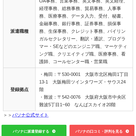
OA事務、営業事務、英文事務、英文経理、
経理事務、総務事務、貿易事務、人事事
務、医療事務、データ入力、受付、秘書、
金融事務、銀行事務、証券事務、損保事
派遣職種
務、生保事務、クレジット事務、バイリン
ガルセクレタリー、翻訳・通訳、プログラ
マー・SEなどのエンジニア職、マーケティ
ング職、クリエイティブ職、医療事務、看
護師、コールセンター職・営業職
・梅田：〒530-0001 大阪市北区梅田1丁目
13-1 大阪梅田ツインタワーズ・サウス24
登録拠点
階
・難波：〒542-0076 大阪府大阪市中央区
難波5丁目1−60 なんばスカイオ20階
＞＞
パソナ公式サイト
パソナに派遣登録する
パソナの口コミ・評判を見る