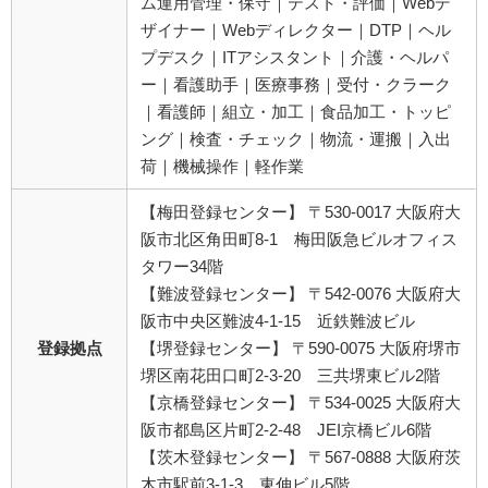
ム運用管理・保守｜テスト・評価｜Webデ
ザイナー｜Webディレクター｜DTP｜ヘル
プデスク｜ITアシスタント｜介護・ヘルパ
ー｜看護助手｜医療事務｜受付・クラーク
｜看護師｜組立・加工｜食品加工・トッピ
ング｜検査・チェック｜物流・運搬｜入出
荷｜機械操作｜軽作業
【梅田登録センター】 〒530-0017 大阪府大
阪市北区角田町8-1 梅田阪急ビルオフィス
タワー34階
【難波登録センター】 〒542-0076 大阪府大
阪市中央区難波4-1-15 近鉄難波ビル
登録拠点
【堺登録センター】 〒590-0075 大阪府堺市
堺区南花田口町2-3-20 三共堺東ビル2階
【京橋登録センター】 〒534-0025 大阪府大
阪市都島区片町2-2-48 JEI京橋ビル6階
【茨木登録センター】 〒567-0888 大阪府茨
木市駅前3-1-3 東伸ビル5階