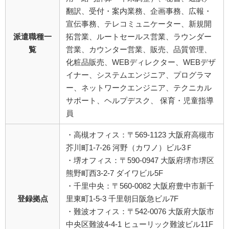
翻訳、受付・案内業務、企画事務、広報・
宣伝事務、テレコミュニケーター、新規開
派遣職種一
拓営業、ルートセールス営業、ラウンダー
覧
営業、カウンター営業、販売、品質管理、
化粧品販売、WEBディレクター、WEBデザ
イナー、システムエンジニア、プログラマ
ー、ネットワークエンジニア、テクニカル
サポート、ヘルプデスク、 保育・児童指導
員
・高槻オフィス：〒569-1123 大阪府高槻市
芥川町1-7-26 河野（カワノ）ビル3Ｆ
・堺オフィス：〒590-0947 大阪府堺市堺区
熊野町西3-2-7 ダイワビル5F
・千里中央：〒560-0082 大阪府豊中市新千
登録拠点
里東町1-5-3 千里朝日阪急ビル7F
・難波オフィス：〒542-0076 大阪府大阪市
中央区難波4-4-1 ヒューリック難波ビル11F