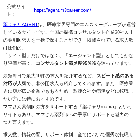
公式サイ
https://agent.m3career.com/
ト：
薬キャリAGENT
は、医療業界専門のエムスりーグループが運営
しているサイトです。全国の提携コンサルタント企業30社以上
の薬剤師求人を一括で探すことができ、掲載されている求人数
は圧倒的。
「サイト型」だけではなく、「エージェント型」としてもかな
り評価が高く、
コンサルタント満足度95％※
を誇っています。
最短即日で最大10件の求人を紹介するなど、
スピード感のある
対応が人気
で、非公開求人も紹介してくれます。また、医療業
界に顔が広い企業でもあるため、製薬会社や病院などに転職し
たい方には特におすすめです。
ママさん薬剤師の方をサポートする「薬キャリmama」という
サイトもあり、ママさん薬剤師への手厚いサポートも魅力の一
つと言えます。
求人数、情報の質、サポート体制、全てにおいて優秀な転職サ