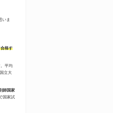
思いま
て合格す
す。平均
。国立大
剤師国家
で国家試