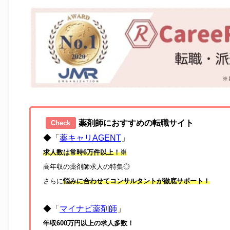
薬剤師におすすめの転職サイト
Check
◆「
薬キャリAGENT
」
求人数は常時6万件以上！※
高年収の薬剤師求人の特集◎
さらに
悩みに合わせてコンサルタントが徹底サポート！
◆「
マイナビ薬剤師
」
年収600万円以上の求人多数！