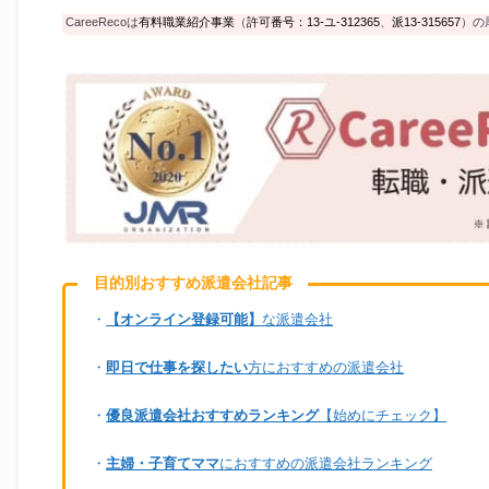
CareeRecoは
有料職業紹介事業
（
許可番号：13-ユ-312365
、
派13-315657
）の
目的別おすすめ派遣会社記事
・
【オンライン登録可能】
な派遣会社
・
即日で仕事を探したい
方におすすめの派遣会社
・
優良派遣会社おすすめランキング
【始めにチェック】
・
主婦・子育てママ
におすすめの派遣会社ランキング