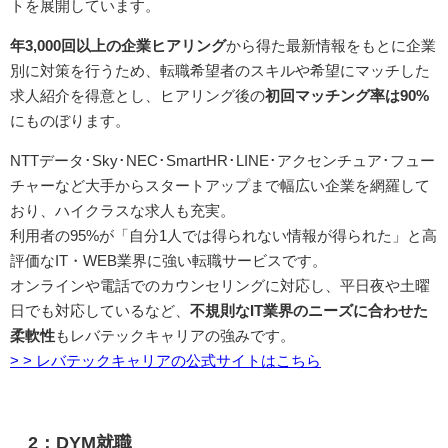
トを展開しています。
年3,000回以上の企業ヒアリング
から得た最新情報をもとに企業
別に対策を行うため、転職希望者のスキルや希望にマッチした
求人紹介を得意とし、ヒアリング後の
初回マッチング率は90%
にものぼります。
NTTデータ･Sky･NEC･SmartHR･LINE･アクセンチュア･フュー
チャーなど大手からスタートアップまで幅広い企業を網羅して
おり、ハイクラスな求人も充実。
利用者の95%が「自分1人では得られない情報が得られた」と高
評価なIT・WEB業界に強い転職サービスです。
オンラインや電話でのカウンセリングに対応し、平日夜や土曜
日でも対応しているなど、
不規則なIT業界のニーズに合わせた
柔軟性
もレバテックキャリアの強みです。
> > レバテックキャリアの公式サイトはこちら
2：DYM就職