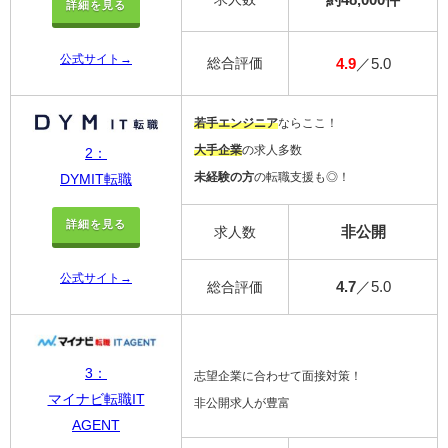
詳細を見る
公式サイト→
総合評価
4.9
／5.0
若手エンジニア
ならここ！
大手企業
の求人多数
2：
未経験の方
の転職支援も◎！
DYMIT転職
詳細を見る
非公開
求人数
公式サイト→
4.7
／5.0
総合評価
3：
志望企業に合わせて面接対策！
マイナビ転職IT
非公開求人が豊富
AGENT