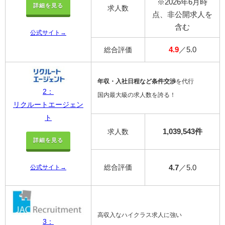
※2026年6月時
詳細を見る
求人数
点、非公開求人を
含む
公式サイト→
4.9
／5.0
総合評価
年収・入社日程など条件交渉
を代行
2：
国内最大級の求人数を誇る！
リクルートエージェン
ト
1,039,543件
求人数
詳細を見る
総合評価
4.7
／5.0
公式サイト→
高収入なハイクラス求人に強い
3：