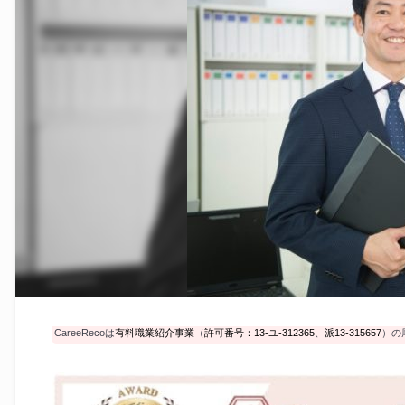
CareeRecoは
有料職業紹介事業
（
許可番号：13-ユ-312365
、
派13-315657
）の