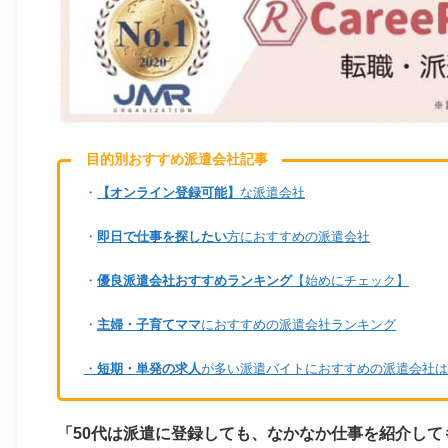
目的別おすすめ派遣会社記事
・
【オンライン登録可能】
な派遣会社
・
即日で仕事を探したい
方におすすめの派遣会社
・
優良派遣会社おすすめランキング
【始めにチェック】
・
主婦・子育てママ
におすすめの派遣会社ランキング
・
短期・単発の求人
が多い派遣バイトにおすすめの派遣会社は
「50代は派遣に登録しても、なかなか仕事を紹介して