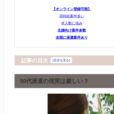
【オンライン登録可能】
高時給案件多い
求人数に強み
主婦向け案件多数
全国に派遣案件あり
記事の目次
[
目次を見る
]
50代派遣の現実は厳しい？