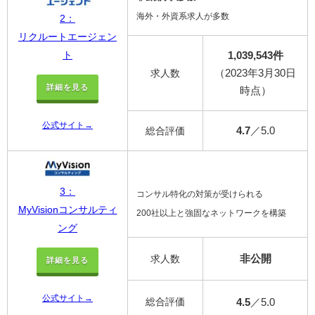
海外・外資系求人が多数
2：
リクルートエージェン
1,039,543件
ト
（2023年3月30日
求人数
詳細を見る
時点）
公式サイト→
4.7
／5.0
総合評価
3：
コンサル特化の対策が受けられる
MyVisionコンサルティ
200社以上と強固なネットワークを構築
ング
非公開
求人数
詳細を見る
公式サイト→
総合評価
4.5
／5.0