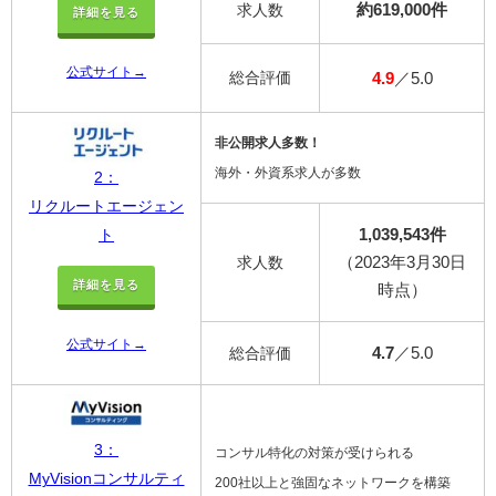
約619,000件
求人数
詳細を見る
公式サイト→
総合評価
4.9
／5.0
非公開求人多数！
海外・外資系求人が多数
2：
リクルートエージェン
1,039,543件
ト
（2023年3月30日
求人数
詳細を見る
時点）
公式サイト→
4.7
／5.0
総合評価
3：
コンサル特化の対策が受けられる
MyVisionコンサルティ
200社以上と強固なネットワークを構築