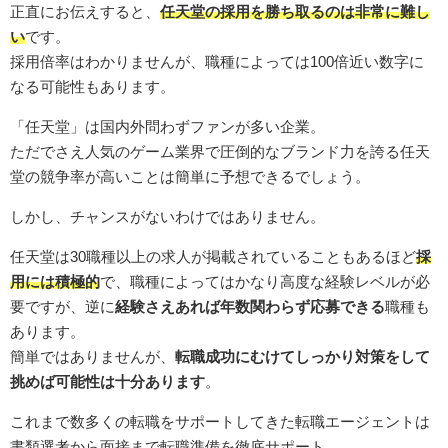
正直にお伝えすると、
任天堂の採用を勝ち取るのは非常に難し
い
です。
採用倍率はわかりませんが、職種によっては100倍近い数字に
なる可能性もあります。
「任天堂」は国内外問わずファンが多い企業。
ただでさえ人気のゲーム業界で圧倒的なブランド力を誇る任天
堂の競争率が高いことは簡単に予想できるでしょう。
しかし、チャンスがないわけではありません。
任天堂は30職種以上の求人が掲載されていることもあるほど
採
用には積極的
で、職種によってはかなり高度な経験レベルが必
要ですが、逆に
経験さえあれば年数関わらず応募できる
職種も
あります。
簡単ではありませんが、
転職成功にむけてしっかり対策をして
挑めば可能性は十分あります
。
これまで数多くの転職をサポートしてきた転職エージェントは
書類選考から面接まで転職準備を徹底サポート。