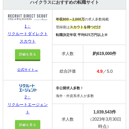
ハイクラスにおすすめの転職サイト
年収800～2,000万
の求人多数掲載
1：
登録後は
スカウトを待つだけ
リクルートダイレクト
転職決定年収 平均925万円以上※
スカウト
約619,000件
求人数
詳細を見る
公式サイト→
総合評価
4.9
／5.0
非公開求人多数！
海外・外資系求人が多数
2：
リクルートエージェン
1,039,543件
ト
（2023年3月30日
求人数
詳細を見る
時点）