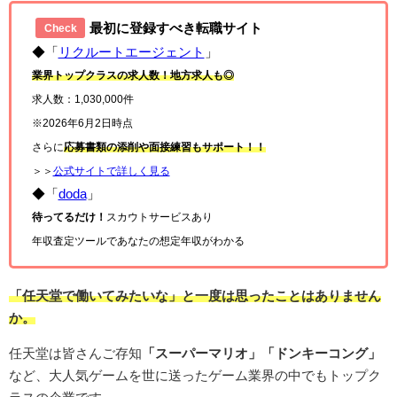
最初に登録すべき転職サイト
Check
◆「
リクルートエージェント
」
業界トップクラスの求人数！地方求人も◎
求人数：1,030,000件
※2026年6月2日時点
さらに
応募書類の添削や面接練習もサポート！！
＞＞
公式サイトで詳しく見る
◆「
doda
」
待ってるだけ！
スカウトサービスあり
年収査定ツールであなたの想定年収がわかる
「任天堂で働いてみたいな」と一度は思ったことはありません
か。
任天堂は皆さんご存知
「スーパーマリオ」「ドンキーコング」
など、大人気ゲームを世に送ったゲーム業界の中でもトップク