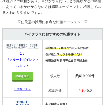
30種以上の職種があり、自分がやりたいことや経験がどの職種
にあっているかわからない方は転職エージェントに相談してみ
るとわかりやすいですよ。
▽任天堂の採用に有利な転職エージェント▽
ハイクラスにおすすめの転職サイト
年収800～2,000万
の求人多数掲載
1：
登録後は
スカウトを待つだけ
リクルートダイレクト
転職決定年収 平均925万円以上※
スカウト
約619,000件
求人数
詳細を見る
公式サイト→
総合評価
4.9
／5.0
非公開求人多数！